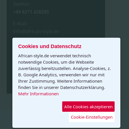
Telefon:
+49 8271 428285
E-Mail:
info@african-style.de
Cookies und Datenschutz
Versand aus Deutschland
African-style.de verwendet technisch
notwendige Cookies, um die Webseite
zuverlässig bereitzustellen. Analyse-Cookies, z.
B. Google Analytics, verwenden wir nur mit
© African Style · Besondere
Ihrer Zustimmung. Weitere Informationen
Naturprodukte mit Charakter
finden Sie in unserer Datenschutzerklärung.
Mehr Informationen
Alle Cookies akzeptieren
© 2025 African Style – Alle Inhalte sind
Cookie-Einstellungen
urheberrechtlich geschützt.