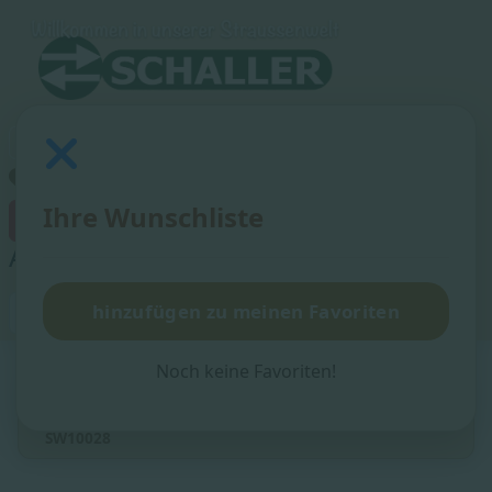
Ihre Wunschliste
×
Artikel zu den Favoriten hinzugefügt!
Suchen
hinzufügen zu meinen Favoriten
Suchen
Noch keine Favoriten!
Aktuelle Seite:
Startseite
Straußenstaubwedel
Staubwedel Computer-Duster - versenkbare Federn
SW10028