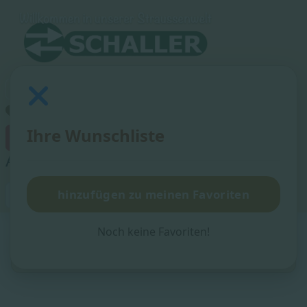
Ihre Wunschliste
×
Artikel zu den Favoriten hinzugefügt!
Suchen
hinzufügen zu meinen Favoriten
Suchen
Noch keine Favoriten!
Aktuelle Seite:
Startseite
Beleuchtung
Lampen
Lampe Design Mond-Himmel-Sterne - LA10201f