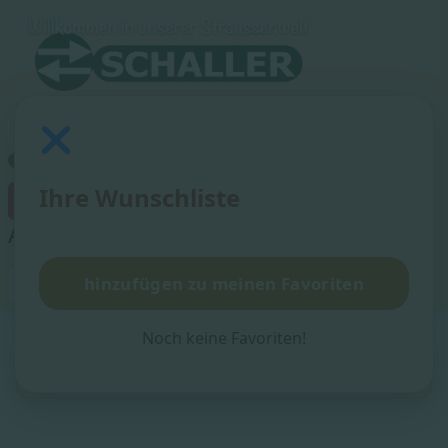
Ihre Wunschliste
×
Artikel zu den Favoriten hinzugefügt!
Suchen
hinzufügen zu meinen Favoriten
Suchen
Noch keine Favoriten!
Aktuelle Seite:
Startseite
Straußeneier
Dekorationseier