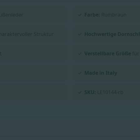
ußenleder
Farbe:
Rumbraun
charaktervoller Struktur
Hochwertige Dornschl
t
Verstellbare Größe
für
Made in Italy
SKU:
LE10144-rb