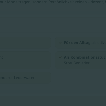
 nur Mode tragen, sondern Persönlichkeit zeigen – dezent, 
Für den Alltag
als stil
nt
Als Kombinationsstüc
Straußenleder
onderer Lederwaren