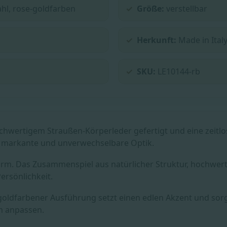
hl, rose-goldfarben
Größe:
verstellbar
Herkunft:
Made in Ital
SKU:
LE10144-rb
wertigem Straußen-Körperleder gefertigt und eine zeitlos 
, markante und unverwechselbare Optik.
e Form. Das Zusammenspiel aus natürlicher Struktur, hochwe
ersönlichkeit.
goldfarbener Ausführung setzt einen edlen Akzent und sorgt
m anpassen.